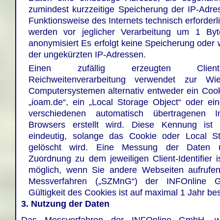
zumindest kurzzeitige Speicherung der IP-Adres
Funktionsweise des Internets technisch erforderl
werden vor jeglicher Verarbeitung um 1 By
anonymisiert Es erfolgt keine Speicherung oder 
der ungekürzten IP-Adressen.
Einen zufällig erzeugten Client-I
Reichweitenverarbeitung verwendet zur Wi
Computersystemen alternativ entweder ein Coo
„ioam.de“, ein „Local Storage Object“ oder ein
verschiedenen automatisch übertragenen In
Browsers erstellt wird. Diese Kennung ist
eindeutig, solange das Cookie oder Local St
gelöscht wird. Eine Messung der Daten u
Zuordnung zu dem jeweiligen Client-Identifier 
möglich, wenn Sie andere Webseiten aufrufen
Messverfahren („SZMnG“) der INFOnline 
Gültigkeit des Cookies ist auf maximal 1 Jahr be
3. Nutzung der Daten
Das Messverfahren der INFOnline GmbH, we