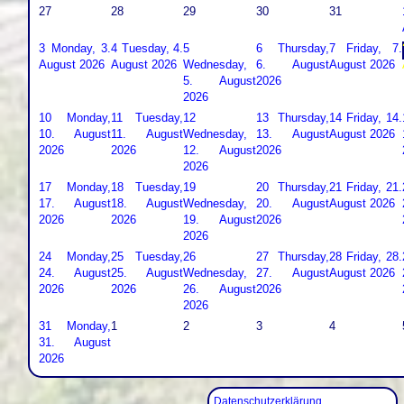
27
28
29
30
31
3
Monday, 3.
4
Tuesday, 4.
5
6
Thursday,
7
Friday, 7.
August 2026
August 2026
Wednesday,
6. August
August 2026
5. August
2026
2026
10
Monday,
11
Tuesday,
12
13
Thursday,
14
Friday, 14.
10. August
11. August
Wednesday,
13. August
August 2026
2026
2026
12. August
2026
2026
17
Monday,
18
Tuesday,
19
20
Thursday,
21
Friday, 21.
17. August
18. August
Wednesday,
20. August
August 2026
2026
2026
19. August
2026
2026
24
Monday,
25
Tuesday,
26
27
Thursday,
28
Friday, 28.
24. August
25. August
Wednesday,
27. August
August 2026
2026
2026
26. August
2026
2026
31
Monday,
1
2
3
4
31. August
2026
Datenschutzerklärung