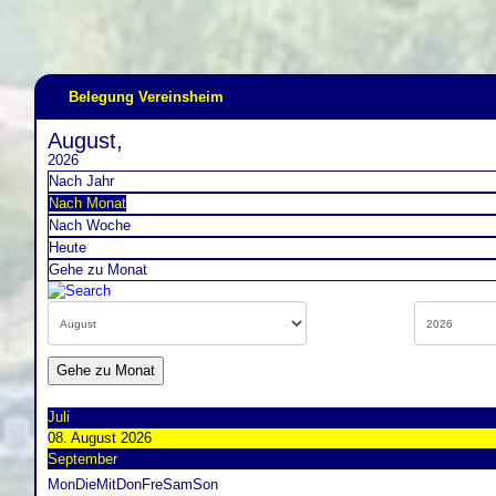
Belegung Vereinsheim
August,
2026
Nach Jahr
Nach Monat
Nach Woche
Heute
Gehe zu Monat
Gehe zu Monat
Juli
08. August 2026
September
Mon
Die
Mit
Don
Fre
Sam
Son