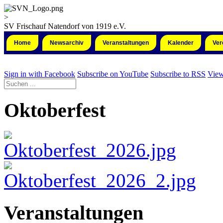
>
SV Frischauf Natendorf von 1919 e.V.
Home
Newsarchiv
Veranstaltungen
Kalender
Ver
Sign in with Facebook
Subscribe on YouTube
Subscribe to RSS
View
Oktoberfest
Veranstaltungen